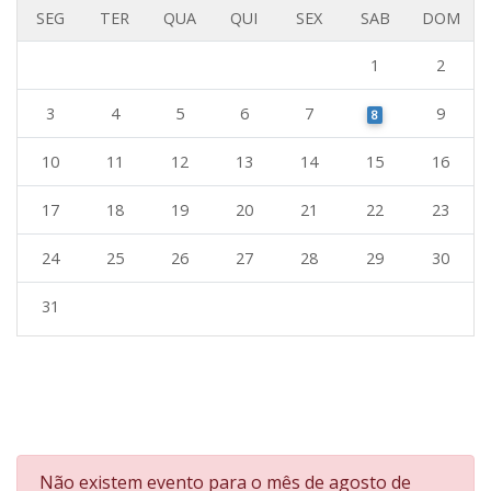
SEG
TER
QUA
QUI
SEX
SAB
DOM
1
2
3
4
5
6
7
9
8
10
11
12
13
14
15
16
17
18
19
20
21
22
23
24
25
26
27
28
29
30
31
Error:
Não existem evento para o mês de agosto de