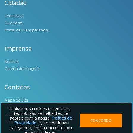
Cidadão
Concursos
Ouvidoria
Portal da Transparência
Imprensa
Notícias
Galeria de Imagens
Contatos
Mapa do Site
Fale Conosco
Utilizamos cookies essenciais e
tecnologias semelhantes de
Localização
acordo com a nossa
Política de
CONCORDO
Perguntas Frequentes
Privacidade
e, ao continuar
navegando, você concorda com
estas condições.