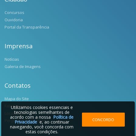
Concursos
Ouvidoria
Portal da Transparência
Imprensa
Notícias
Galeria de Imagens
Contatos
Mapa do Site
Fale Conosco
Utilizamos cookies essenciais e
tecnologias semelhantes de
Localização
acordo com a nossa
Política de
CONCORDO
Perguntas Frequentes
Privacidade
e, ao continuar
navegando, você concorda com
estas condições.