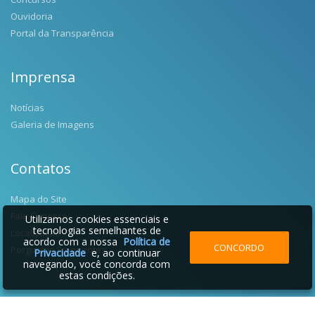
Ouvidoria
Portal da Transparência
Imprensa
Notícias
Galeria de Imagens
Contatos
Mapa do Site
Fale Conosco
Utilizamos cookies essenciais e
tecnologias semelhantes de
Localização
acordo com a nossa
Política de
CONCORDO
Perguntas Frequentes
Privacidade
e, ao continuar
navegando, você concorda com
estas condições.
2026 © Prefeitura Municipal de Salgado Filho | Desenvolvido por: