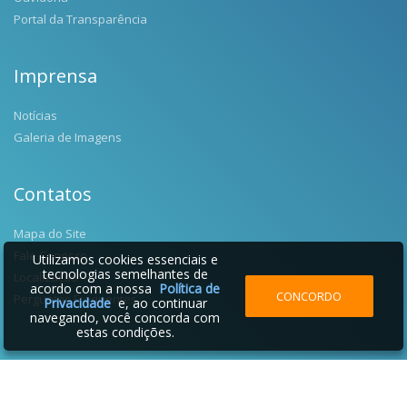
Portal da Transparência
Imprensa
Notícias
Galeria de Imagens
Contatos
Mapa do Site
Fale Conosco
Utilizamos cookies essenciais e
tecnologias semelhantes de
Localização
acordo com a nossa
Política de
CONCORDO
Perguntas Frequentes
Privacidade
e, ao continuar
navegando, você concorda com
estas condições.
2026 © Prefeitura Municipal de Salgado Filho | Desenvolvido por: