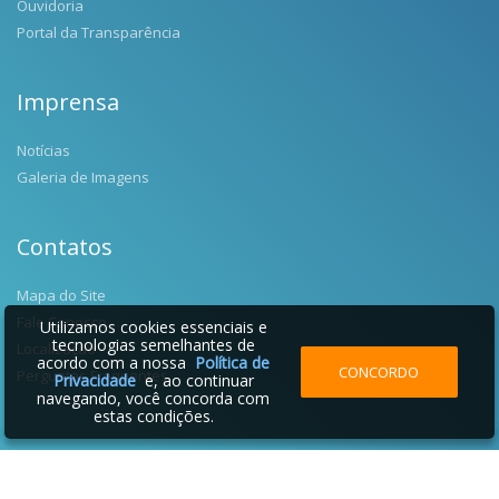
Ouvidoria
Portal da Transparência
Imprensa
Notícias
Galeria de Imagens
Contatos
Mapa do Site
Fale Conosco
Utilizamos cookies essenciais e
tecnologias semelhantes de
Localização
acordo com a nossa
Política de
CONCORDO
Perguntas Frequentes
Privacidade
e, ao continuar
navegando, você concorda com
estas condições.
2026 © Prefeitura Municipal de Salgado Filho | Desenvolvido por: