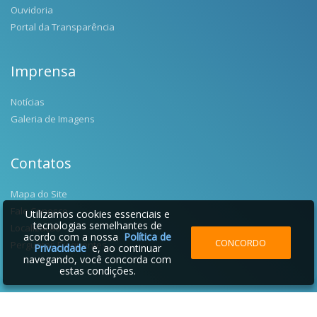
Ouvidoria
Portal da Transparência
Imprensa
Notícias
Galeria de Imagens
Contatos
Mapa do Site
Fale Conosco
Utilizamos cookies essenciais e
tecnologias semelhantes de
Localização
acordo com a nossa
Política de
CONCORDO
Perguntas Frequentes
Privacidade
e, ao continuar
navegando, você concorda com
estas condições.
2026 © Prefeitura Municipal de Salgado Filho | Desenvolvido por: