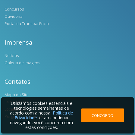
Concursos
Ouvidoria
Portal da Transparência
Imprensa
Notícias
Galeria de Imagens
Contatos
Mapa do Site
Fale Conosco
Utilizamos cookies essenciais e
tecnologias semelhantes de
Localização
acordo com a nossa
Política de
CONCORDO
Perguntas Frequentes
Privacidade
e, ao continuar
navegando, você concorda com
estas condições.