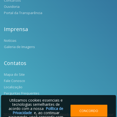
Concursos
Ouvidoria
Portal da Transparência
Imprensa
Notícias
Galeria de Imagens
Contatos
Mapa do Site
Fale Conosco
Localização
Perguntas Frequentes
Utilizamos cookies essenciais e
tecnologias semelhantes de
acordo com a nossa
Política de
CONCORDO
Privacidade
e, ao continuar
2026 © Prefeitura Municipal de Salgado Filho | Desenvolvido por:
navegando, você concorda com