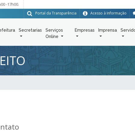
h00 -17h00.
Portal da Transparência
Acesso à Informação
efeitura
Secretarias
Serviços
Empresas
Imprensa
Servid
Online
EITO
ontato