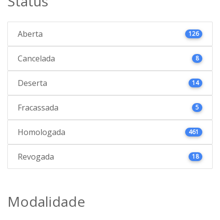
Status
Aberta
126
Cancelada
8
Deserta
14
Fracassada
5
Homologada
461
Revogada
18
Modalidade