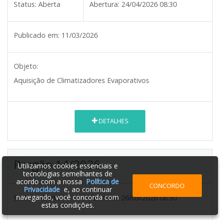
Status:
Aberta
Abertura:
24/04/2026 08:30
Publicado em:
11/03/2026
Objeto:
Aquisição de Climatizadores Evaporativos
DETALHES
Pregão 14/2026
Utilizamos cookies essenciais e
tecnologias semelhantes de
acordo com a nossa
Política de
CONCORDO
Privacidade
e, ao continuar
navegando, você concorda com
Status:
Aberta
Abertura:
26/03/2026 08:30
estas condições.