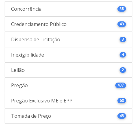
Concorrência
38
Credenciamento Público
43
Dispensa de Licitação
3
Inexigibilidade
4
Leilão
2
Pregão
437
Pregão Exclusivo ME e EPP
60
Tomada de Preço
45