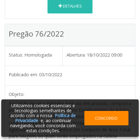
DETALHES
Pregão 76/2022
Status:
Homologada
Abertura:
18/10/2022 09:00
Publicado em:
03/10/2022
Objeto:
Aquisição de uma Patrulha Agrícola Mecanizada, composta
Utilizamos cookies essenciais e
por Um Trator Agrícola 4x4, Dois Distribuidores de Adubo
tecnologias semelhantes de
acordo com a nossa
Política de
Orgânico e Calcário, Um Distribuidor de Adubo Líquido,
CONCORDO
Privacidade
e, ao continuar
Uma Colhedora de Forragens (Ensiladeira), Uma Carreta
navegando, você concorda com
Agrícola Metálica Basculante e Um Conjunto de Área Total
estas condições.
para Silagem, os quais serão empregados na cadeia