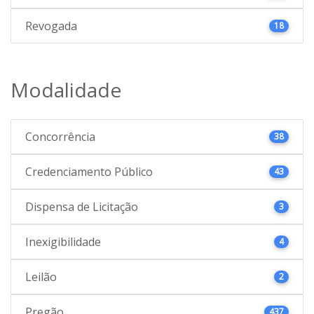
Revogada
18
Modalidade
Concorrência
38
Credenciamento Público
43
Dispensa de Licitação
3
Inexigibilidade
4
Leilão
2
Pregão
437