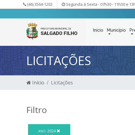
(46) 3564-1202
Segunda à Sexta - 07h30 - 11h30 e 13
Início
Município
Pr
LICITAÇÕES
Início
Licitações
Filtro
2024
ANO: