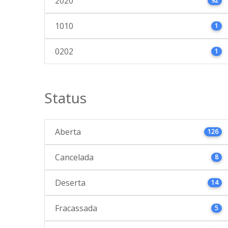
2020
92
1010
1
0202
1
Status
Aberta
126
Cancelada
8
Deserta
14
Fracassada
5