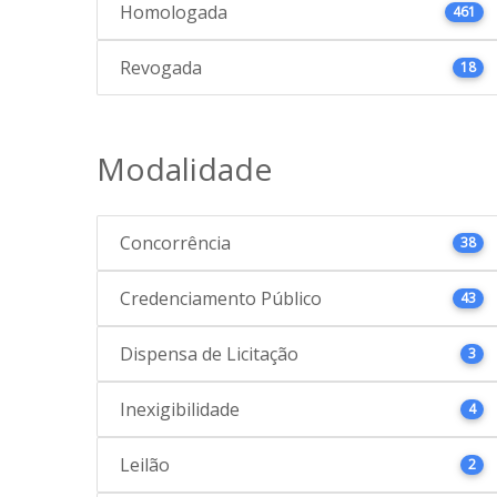
Homologada
461
Revogada
18
Modalidade
Concorrência
38
Credenciamento Público
43
Dispensa de Licitação
3
Inexigibilidade
4
Leilão
2