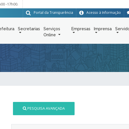
h00 -17h00.
Portal da Transparência
Acesso à Informação
efeitura
Secretarias
Serviços
Empresas
Imprensa
Servid
Online
PESQUISA AVANÇADA