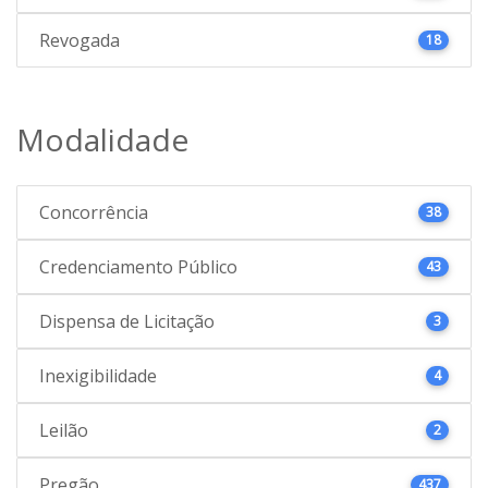
Revogada
18
Modalidade
Concorrência
38
Credenciamento Público
43
Dispensa de Licitação
3
Inexigibilidade
4
Leilão
2
Pregão
437