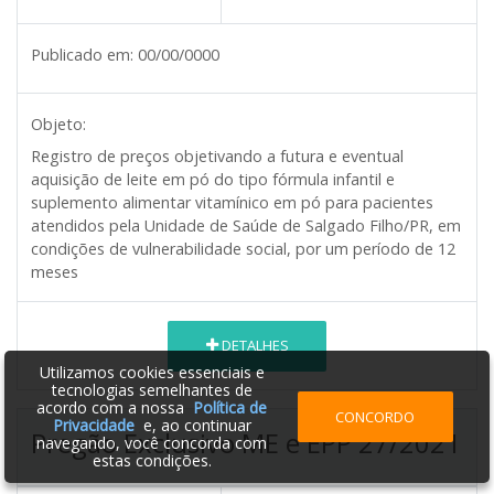
Publicado em:
00/00/0000
Objeto:
Registro de preços objetivando a futura e eventual
aquisição de leite em pó do tipo fórmula infantil e
suplemento alimentar vitamínico em pó para pacientes
atendidos pela Unidade de Saúde de Salgado Filho/PR, em
condições de vulnerabilidade social, por um período de 12
meses
DETALHES
Utilizamos cookies essenciais e
tecnologias semelhantes de
acordo com a nossa
Política de
CONCORDO
Privacidade
e, ao continuar
Pregão Exclusivo ME e EPP 27/2021
navegando, você concorda com
estas condições.