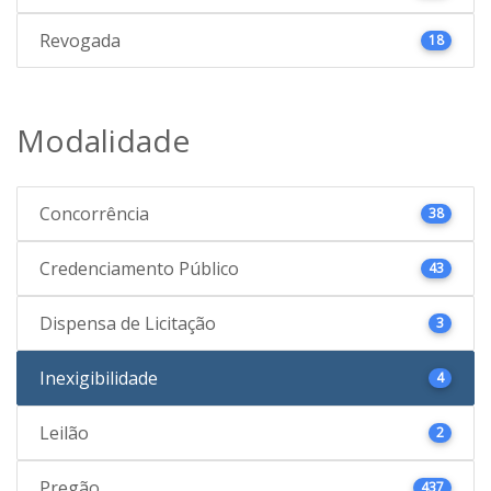
Revogada
18
Modalidade
Concorrência
38
Credenciamento Público
43
Dispensa de Licitação
3
Inexigibilidade
4
Leilão
2
Pregão
437