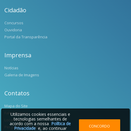
Cidadão
Concursos
Ouvidoria
Portal da Transparência
Imprensa
Notícias
Galeria de Imagens
Contatos
Mapa do Site
Fale Conosco
Utilizamos cookies essenciais e
tecnologias semelhantes de
Localização
acordo com a nossa
Política de
CONCORDO
Perguntas Frequentes
Privacidade
e, ao continuar