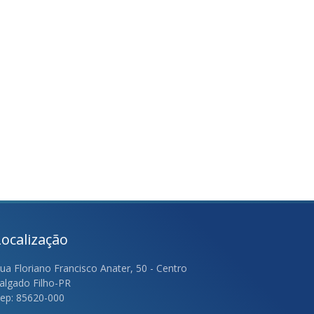
Localização
ua Floriano Francisco Anater, 50 - Centro
algado Filho-PR
ep: 85620-000