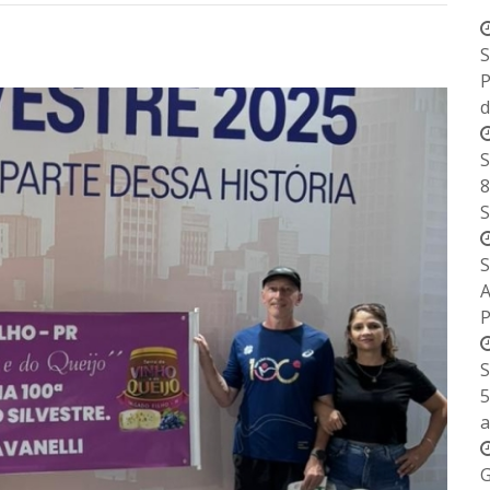
S
P
d
S
8
S
S
S
5
a
G