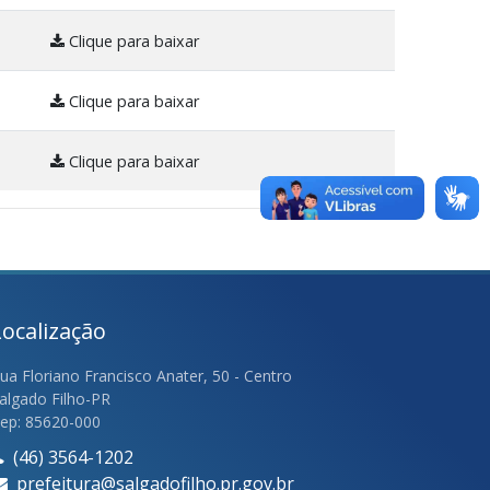
Clique para baixar
Clique para baixar
Clique para baixar
Localização
ua Floriano Francisco Anater, 50 - Centro
algado Filho-PR
ep: 85620-000
(46) 3564-1202
prefeitura@salgadofilho.pr.gov.br