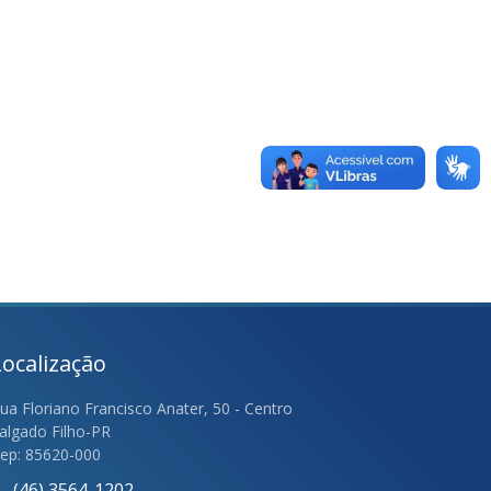
Localização
ua Floriano Francisco Anater, 50 - Centro
algado Filho-PR
ep: 85620-000
(46) 3564-1202