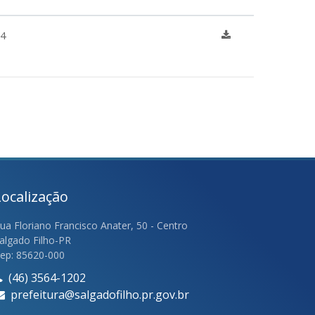
14
Localização
ua Floriano Francisco Anater, 50 - Centro
algado Filho-PR
ep: 85620-000
(46) 3564-1202
prefeitura@salgadofilho.pr.gov.br