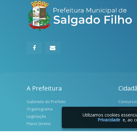
A Prefeitura
Cidad
Gabinete do Prefeito
Concurso
Organograma
Ouvidoria
Utilizamos cookies essenc
Legislação
Portal da
Privacidade
e, ao c
Plano Diretor