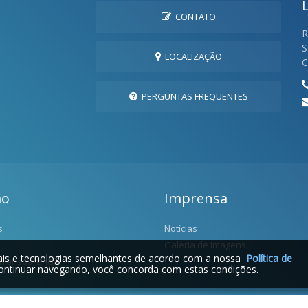
CONTATO
R
S
LOCALIZAÇÃO
C
PERGUNTAS FREQUENTES
ão
Imprensa
s
Notícias
Galeria de Imagens
iais e tecnologias semelhantes de acordo com a nossa
Política de
 Transparência
ontinuar navegando, você concorda com estas condições.