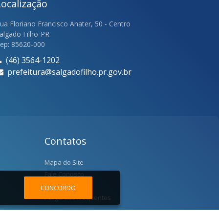
Localização
ua Floriano Francisco Anater, 50 - Centro
algado Filho-PR
ep: 85620-000
(46) 3564-1202
prefeitura@salgadofilho.pr.gov.br
Contatos
Mapa do Site
Fale Conosco
Localização
CONCORDO
Perguntas Frequentes