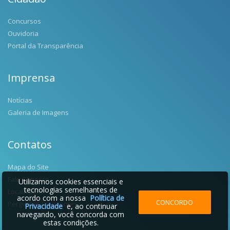
Concursos
Ouvidoria
Portal da Transparência
Imprensa
Notícias
Galeria de Imagens
Contatos
Mapa do Site
Fale Conosco
Utilizamos cookies essenciais e
tecnologias semelhantes de
Localização
acordo com a nossa
Política de
CONCORDO
Perguntas Frequentes
Privacidade
e, ao continuar
navegando, você concorda com
estas condições.