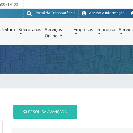
h00 -17h00.
Portal da Transparência
Acesso à Informação
efeitura
Secretarias
Serviços
Empresas
Imprensa
Servid
Online
PESQUISA AVANÇADA