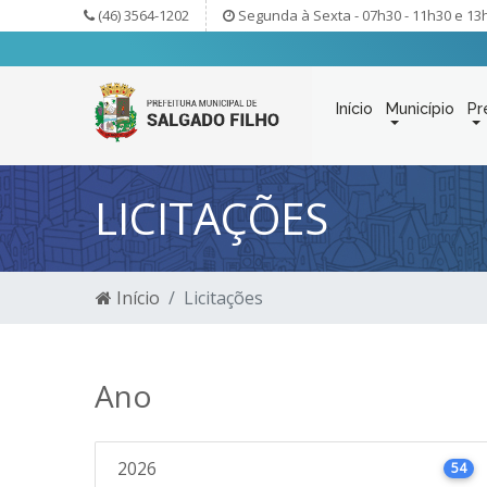
(46) 3564-1202
Segunda à Sexta - 07h30 - 11h30 e 13
Início
Município
Pr
LICITAÇÕES
Início
Licitações
Ano
2026
54