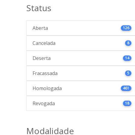
Status
Aberta
126
Cancelada
8
Deserta
14
Fracassada
5
Homologada
461
Revogada
18
Modalidade