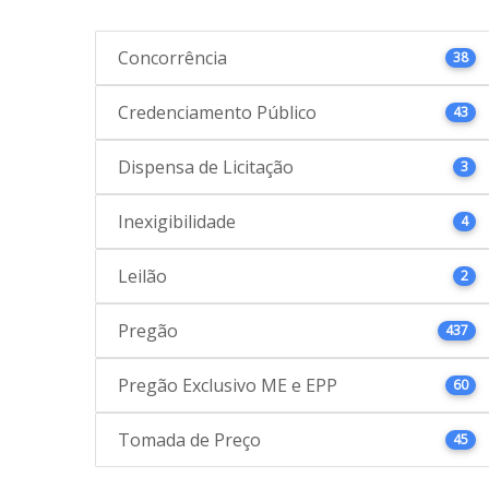
Concorrência
38
Credenciamento Público
43
Dispensa de Licitação
3
Inexigibilidade
4
Leilão
2
Pregão
437
Pregão Exclusivo ME e EPP
60
Tomada de Preço
45