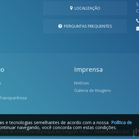
S
LOCALIZAÇÃO
C
PERGUNTAS FREQUENTES
ão
Imprensa
s
Notícias
Galeria de Imagens
 Transparência
iais e tecnologias semelhantes de acordo com a nossa
Política de
ontinuar navegando, você concorda com estas condições.
2026 © Prefeitura Municipal de Salgado Filho | Desenvolvido por: