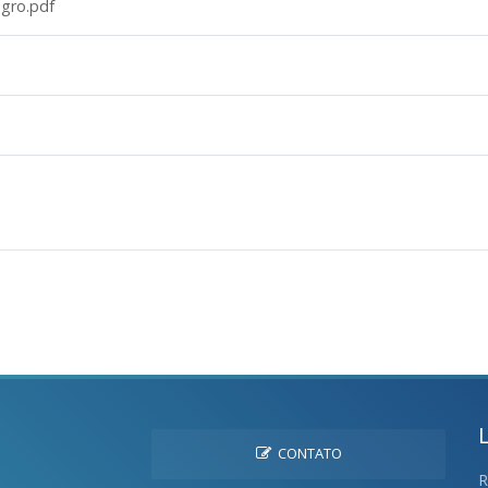
agro.pdf
CONTATO
R