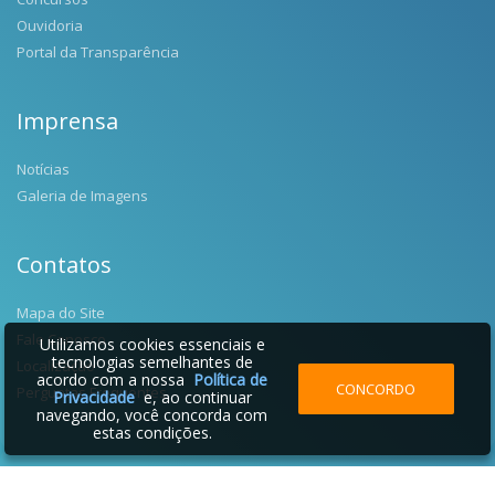
Ouvidoria
Portal da Transparência
Imprensa
Notícias
Galeria de Imagens
Contatos
Mapa do Site
Fale Conosco
Utilizamos cookies essenciais e
tecnologias semelhantes de
Localização
acordo com a nossa
Política de
CONCORDO
Perguntas Frequentes
Privacidade
e, ao continuar
navegando, você concorda com
estas condições.
2026 © Prefeitura Municipal de Salgado Filho | Desenvolvido por: