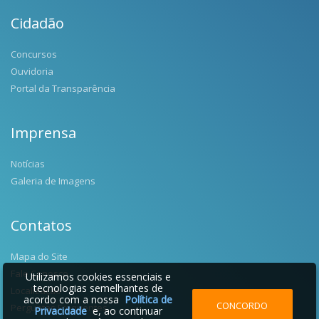
Cidadão
Concursos
Ouvidoria
Portal da Transparência
Imprensa
Notícias
Galeria de Imagens
Contatos
Mapa do Site
Fale Conosco
Utilizamos cookies essenciais e
tecnologias semelhantes de
Localização
acordo com a nossa
Política de
CONCORDO
Perguntas Frequentes
Privacidade
e, ao continuar