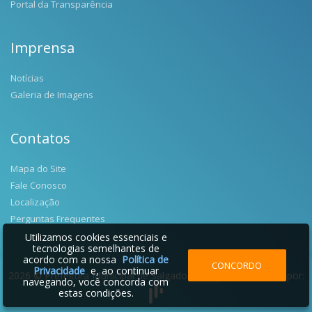
Portal da Transparência
Imprensa
Notícias
Galeria de Imagens
Contatos
Mapa do Site
Fale Conosco
Localização
Perguntas Frequentes
Utilizamos cookies essenciais e
tecnologias semelhantes de
acordo com a nossa
Política de
CONCORDO
Privacidade
e, ao continuar
2026 © Prefeitura Municipal de Salgado Filho | Desenvolvido por:
navegando, você concorda com
estas condições.