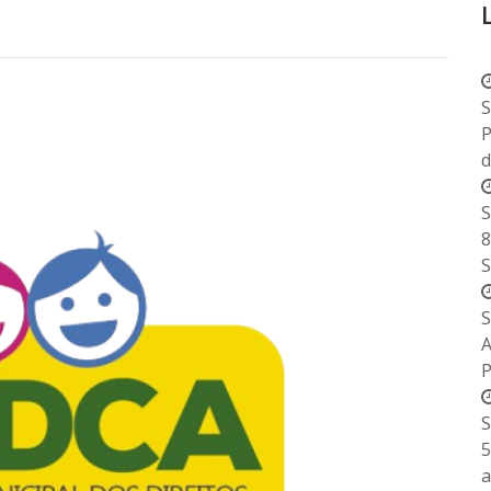
S
P
d
S
8
S
S
S
5
a