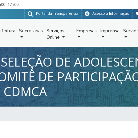
h00 -17h00.
Portal da Transparência
Acesso à Informação
efeitura
Secretarias
Serviços
Empresas
Imprensa
Servid
Online
 SELEÇÃO DE ADOLESCE
OMITÊ DE PARTICIPAÇÃ
O CDMCA