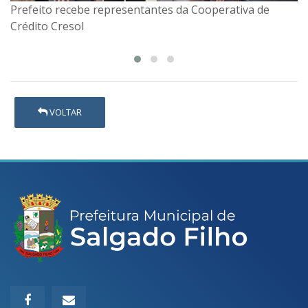
Prefeito recebe representantes da Cooperativa de
8° NAR - reunião com COMPEDEC e Assistência Social
Crédito Cresol
VOLTAR