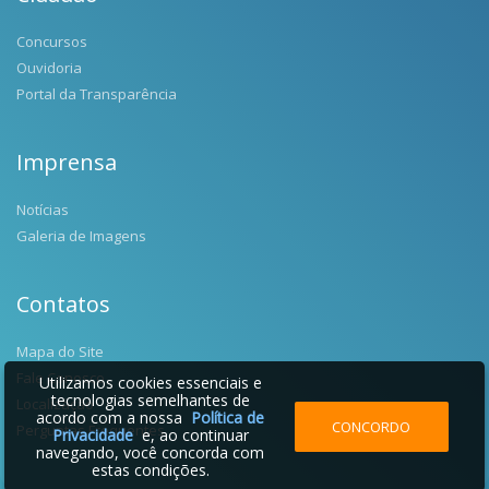
Concursos
Ouvidoria
Portal da Transparência
Imprensa
Notícias
Galeria de Imagens
Contatos
Mapa do Site
Fale Conosco
Utilizamos cookies essenciais e
tecnologias semelhantes de
Localização
acordo com a nossa
Política de
CONCORDO
Perguntas Frequentes
Privacidade
e, ao continuar
navegando, você concorda com
estas condições.