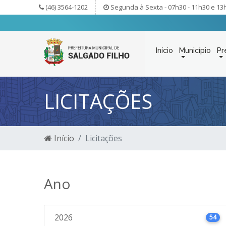
(46) 3564-1202
Segunda à Sexta - 07h30 - 11h30 e 13
Início
Município
Pr
LICITAÇÕES
Início
Licitações
Ano
2026
54