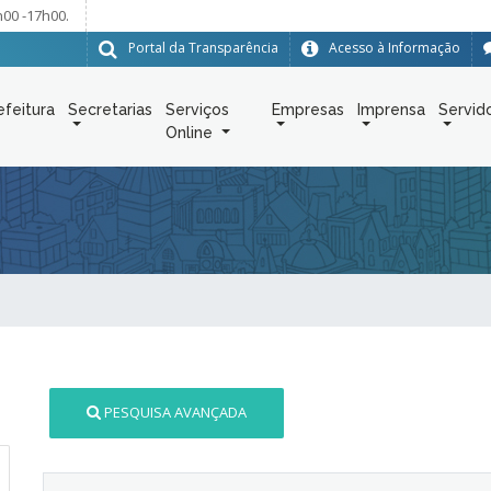
h00 -17h00.
Portal da Transparência
Acesso à Informação
efeitura
Secretarias
Serviços
Empresas
Imprensa
Servid
Online
PESQUISA AVANÇADA