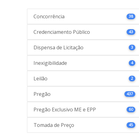
Concorrência
38
Credenciamento Público
43
Dispensa de Licitação
3
Inexigibilidade
4
Leilão
2
Pregão
437
Pregão Exclusivo ME e EPP
60
Tomada de Preço
45