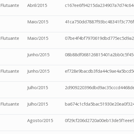
 Flutuante
Abril/2015
c167ee6f94215da234907a7d74c64
Maio/2015
41ca750dd7887f93bc48341f3c776
 Flutuante
Maio/2015
07be4f4bf7970619dbd775ec5d9a2
Junho/2015
08b88df068126815401a2bb0c5f45
 Flutuante
Junho/2015
ef728e9bacdb3fda44c9ae4a5bcd5
Julho/2015
2d909220396dbd9ac35cccd4468d
 Flutuante
Julho/2015
ba674c1cfda5bac51930e20ea0f32
Agosto/2015
0f29cf206d2720a00eb13de5f1eee