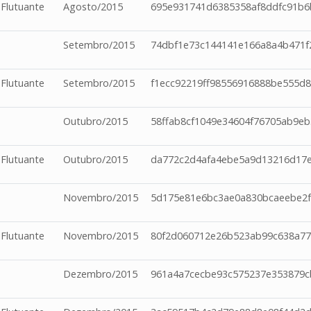
 Flutuante
Agosto/2015
695e931741d6385358af8ddfc91b
Setembro/2015
74dbf1e73c144141e166a8a4b471
 Flutuante
Setembro/2015
f1ecc92219ff98556916888be555d8
Outubro/2015
58ffab8cf1049e34604f76705ab9eb
 Flutuante
Outubro/2015
da772c2d4afa4ebe5a9d13216d17e
Novembro/2015
5d175e81e6bc3ae0a830bcaeebe2f
 Flutuante
Novembro/2015
80f2d060712e26b523ab99c638a77
Dezembro/2015
961a4a7cecbe93c575237e353879c