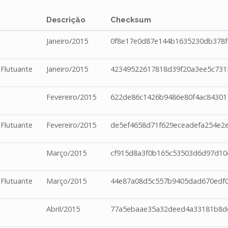
Descrição
Checksum
Janeiro/2015
0f8e17e0d87e144b1635230db378
 Flutuante
Janeiro/2015
42349522617818d39f20a3ee5c731
Fevereiro/2015
622de86c1426b9486e80f4ac84301
 Flutuante
Fevereiro/2015
de5ef4658d71f629eceadefa254e2
Março/2015
cf915d8a3f0b165c53503d6d97d10
 Flutuante
Março/2015
44e87a08d5c557b9405dad670edf0
Abril/2015
77a5ebaae35a32deed4a33181b8d