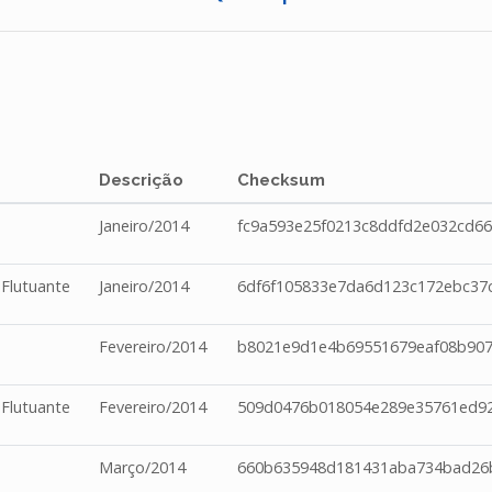
Descrição
Checksum
Janeiro/2014
fc9a593e25f0213c8ddfd2e032cd6
 Flutuante
Janeiro/2014
6df6f105833e7da6d123c172ebc37
Fevereiro/2014
b8021e9d1e4b69551679eaf08b907
 Flutuante
Fevereiro/2014
509d0476b018054e289e35761ed9
Março/2014
660b635948d181431aba734bad26