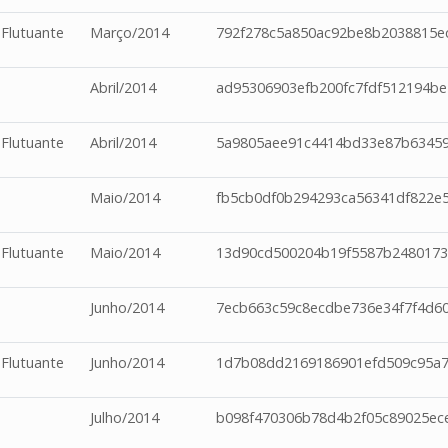
 Flutuante
Março/2014
792f278c5a850ac92be8b2038815e
Abril/2014
ad95306903efb200fc7fdf512194be
 Flutuante
Abril/2014
5a9805aee91c4414bd33e87b6345
Maio/2014
fb5cb0df0b294293ca56341df822e
 Flutuante
Maio/2014
13d90cd500204b19f5587b2480173
Junho/2014
7ecb663c59c8ecdbe736e34f7f4d60
 Flutuante
Junho/2014
1d7b08dd2169186901efd509c95a
Julho/2014
b098f470306b78d4b2f05c89025ec