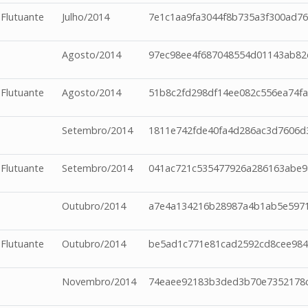
 Flutuante
Julho/2014
7e1c1aa9fa3044f8b735a3f300ad76
Agosto/2014
97ec98ee4f687048554d01143ab82
 Flutuante
Agosto/2014
51b8c2fd298df14ee082c556ea74f
Setembro/2014
1811e742fde40fa4d286ac3d7606d
 Flutuante
Setembro/2014
041ac721c535477926a286163abe9
Outubro/2014
a7e4a134216b28987a4b1ab5e5971
 Flutuante
Outubro/2014
be5ad1c771e81cad2592cd8cee98
Novembro/2014
74eaee92183b3ded3b70e7352178