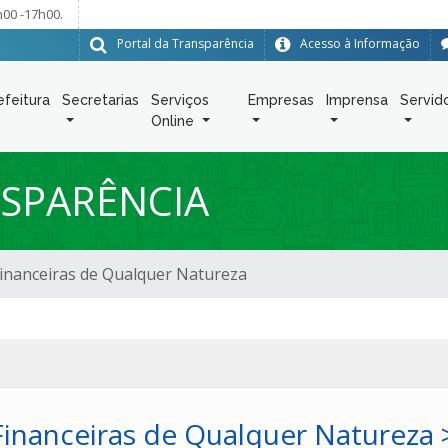
h00 -17h00.
Portal da Transparência
Acesso à Informação
efeitura
Secretarias
Serviços
Empresas
Imprensa
Servid
Online
SPARÊNCIA
inanceiras de Qualquer Natureza
nanceiras de Qualquer Natureza 