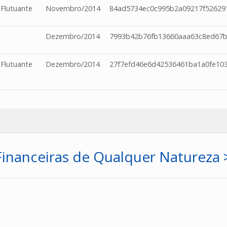
 Flutuante
Novembro/2014
84ad5734ec0c995b2a09217f52629
Dezembro/2014
7993b42b76fb13660aaa63c8ed67b
 Flutuante
Dezembro/2014
27f7efd46e6d42536461ba1a0fe10
nanceiras de Qualquer Natureza 