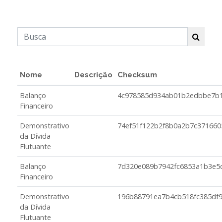
Nome
Descrição
Checksum
Balanço
4c978585d934ab01b2edbbe7b
Financeiro
Demonstrativo
74ef51f122b2f8b0a2b7c371660
da Dívida
Flutuante
Balanço
7d320e089b7942fc6853a1b3e5
Financeiro
Demonstrativo
196b88791ea7b4cb518fc385df9
da Dívida
Flutuante