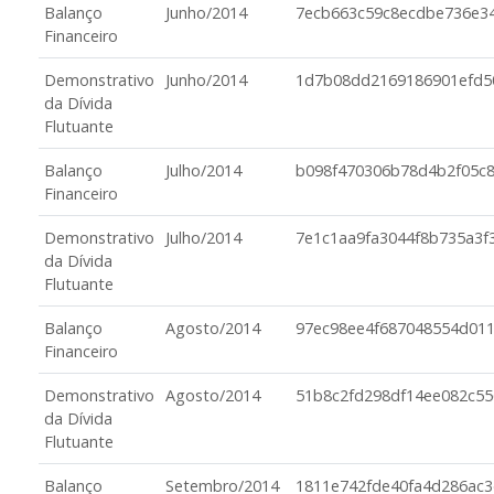
Balanço
Junho/2014
7ecb663c59c8ecdbe736e34
Financeiro
Demonstrativo
Junho/2014
1d7b08dd2169186901efd5
da Dívida
Flutuante
Balanço
Julho/2014
b098f470306b78d4b2f05c
Financeiro
Demonstrativo
Julho/2014
7e1c1aa9fa3044f8b735a3f
da Dívida
Flutuante
Balanço
Agosto/2014
97ec98ee4f687048554d01
Financeiro
Demonstrativo
Agosto/2014
51b8c2fd298df14ee082c55
da Dívida
Flutuante
Balanço
Setembro/2014
1811e742fde40fa4d286ac