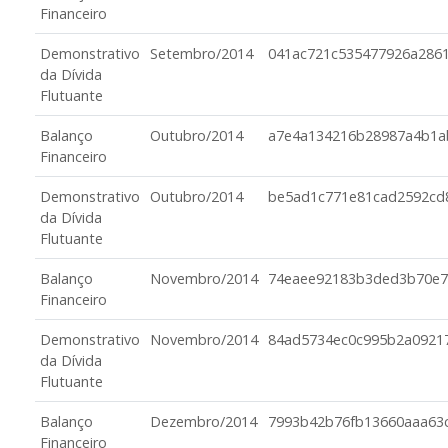
Financeiro
Demonstrativo
Setembro/2014
041ac721c535477926a286
da Dívida
Flutuante
Balanço
Outubro/2014
a7e4a134216b28987a4b1a
Financeiro
Demonstrativo
Outubro/2014
be5ad1c771e81cad2592cd
da Dívida
Flutuante
Balanço
Novembro/2014
74eaee92183b3ded3b70e7
Financeiro
Demonstrativo
Novembro/2014
84ad5734ec0c995b2a0921
da Dívida
Flutuante
Balanço
Dezembro/2014
7993b42b76fb13660aaa63
Financeiro