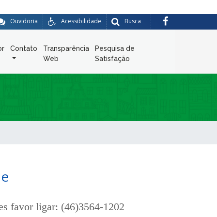
Ouvidoria
Acessibilidade
Busca
or
Contato
Transparência
Pesquisa de
Web
Satisfação
ue
es favor ligar: (46)3564-1202