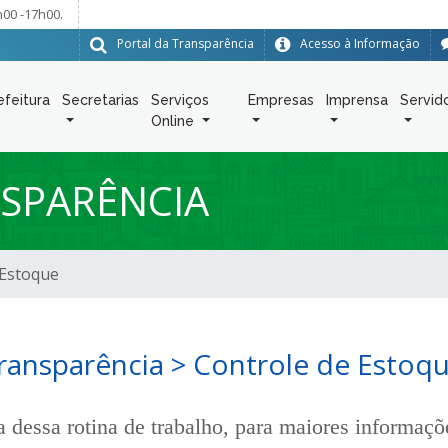
h00 -17h00.
Portal da Transparência
Acesso à Informação
efeitura
Secretarias
Serviços
Empresas
Imprensa
Servid
Online
SPARÊNCIA
 Estoque
ransparência > Controle de Estoq
a dessa rotina de trabalho, para maiores informaçõ