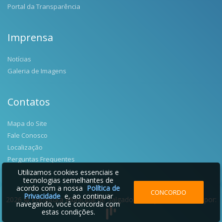
Portal da Transparência
Imprensa
Notícias
Galeria de Imagens
Contatos
Mapa do Site
Fale Conosco
Localização
Perguntas Frequentes
Utilizamos cookies essenciais e
tecnologias semelhantes de
acordo com a nossa
Política de
CONCORDO
Privacidade
e, ao continuar
2026 © Prefeitura Municipal de Salgado Filho | Desenvolvido por:
navegando, você concorda com
estas condições.