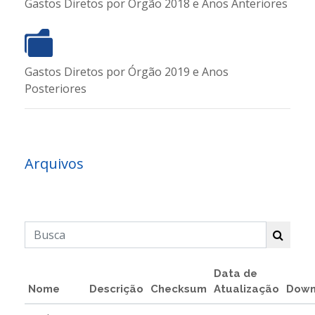
Gastos Diretos por Órgão 2018 e Anos Anteriores
Gastos Diretos por Órgão 2019 e Anos
Posteriores
Arquivos
Data de
Nome
Descrição
Checksum
Atualização
Down