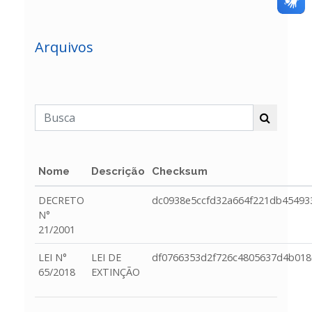
Arquivos
Nome
Descrição
Checksum
DECRETO
dc0938e5ccfd32a664f221db45493
N°
21/2001
LEI N°
LEI DE
df0766353d2f726c4805637d4b018
65/2018
EXTINÇÃO