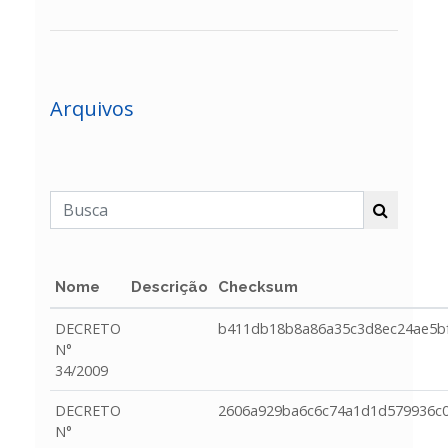
Arquivos
Nome
Descrição
Checksum
DECRETO
b411db18b8a86a35c3d8ec24ae5b
N°
34/2009
DECRETO
2606a929ba6c6c74a1d1d579936c0
N°