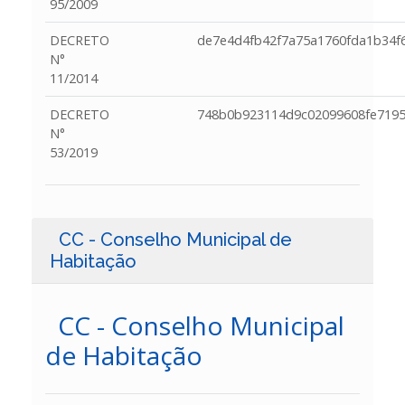
95/2009
DECRETO
de7e4d4fb42f7a75a1760fda1b34f
N°
11/2014
DECRETO
748b0b923114d9c02099608fe7195
N°
53/2019
CC - Conselho Municipal de
Habitação
CC - Conselho Municipal
de Habitação