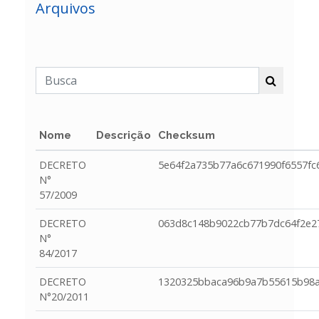
Arquivos
Nome
Descrição
Checksum
DECRETO
5e64f2a735b77a6c671990f6557fc
N°
57/2009
DECRETO
063d8c148b9022cb77b7dc64f2e2
N°
84/2017
DECRETO
1320325bbaca96b9a7b55615b98
N°20/2011