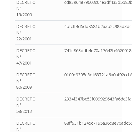
DECRETO
cd83964879603c04e3df433d5b83b
N°
19/2000
DECRETO
4bfcff4d5db8581b2aab2c98ad3d
N°
22/2001
DECRETO
741e863ddb4e70a17642b4620018
N°
47/2001
DECRETO
0100c9395e8c163721a6a0af92ccb
N°
80/2009
DECRETO
2334f347bc53f099929643fa6dc3fa
N°
58/2013
DECRETO
88ff931b1245c7195a36c8e76adc5
N°