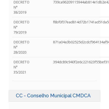
DECRETO
739ca96209115944ab814e1db2e4
N°
38/2019
DECRETO
f8bf0f37ead814d72b1741ad51da5
N°
79/2019
DECRETO
871a04a3b02525d2cdcf964134af9
N°
28/2020
DECRETO
394dc89c940f2e6c221623f55bef31
N°
35/2021
CC - Conselho Municipal CMDCA