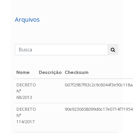
Arquivos
Nome
Descrição
Checksum
DECRETO
0d7f2987f63c2c9c8044f3e90c118a
N°
68/2013
DECRETO
90e9230658099d6c17e0714f71954
N°
114/2017