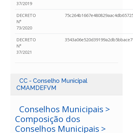
37/2019
DECRETO
75c264b1667e480829aac4db65725
N°
73/2020
DECRETO
3543a06e520d39199a2db5bbace7
N°
37/2021
CC - Conselho Municipal
CMAMDEFVM
Conselhos Municipais >
Composição dos
Conselhos Municipais >