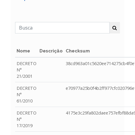
Nome
Descrição
Checksum
DECRETO
38cd963a01c5620ee714275cb4f0e
N°
21/2001
DECRETO
e70977a25b0f4b2ff977cfc020796
N°
61/2010
DECRETO
4175e3c29fa802daee757efbf88da
N°
17/2019