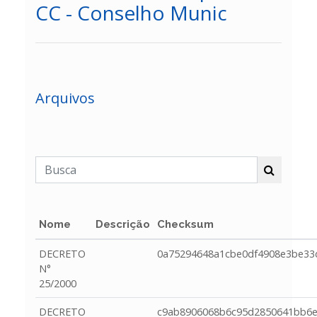
CC - Conselho Munic
Arquivos
Nome
Descrição
Checksum
DECRETO
0a75294648a1cbe0df4908e3be33
N°
25/2000
DECRETO
c9ab8906068b6c95d2850641bb6e