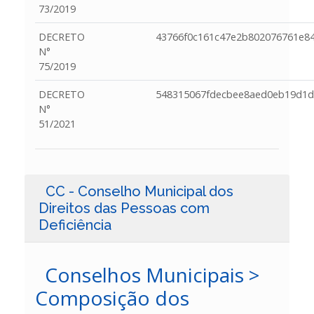
73/2019
DECRETO
43766f0c161c47e2b802076761e8
N°
75/2019
DECRETO
548315067fdecbee8aed0eb19d1d
N°
51/2021
CC - Conselho Municipal dos
Direitos das Pessoas com
Deficiência
Conselhos Municipais >
Composição dos