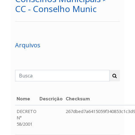
CC - Conselho Munic
Arquivos
Nome
Descrição
Checksum
DECRETO
267dbed7a6415059f340853c1c3d
N°
58/2001