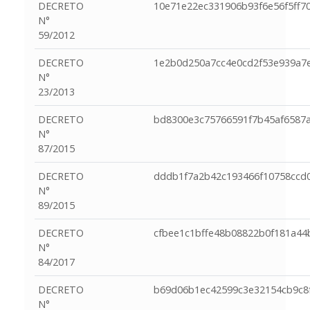
DECRETO
10e71e22ec331906b93f6e56f5ff7
N°
59/2012
DECRETO
1e2b0d250a7cc4e0cd2f53e939a7
N°
23/2013
DECRETO
bd8300e3c75766591f7b45af6587a
N°
87/2015
DECRETO
dddb1f7a2b42c193466f10758ccd
N°
89/2015
DECRETO
cfbee1c1bffe48b08822b0f181a44
N°
84/2017
DECRETO
b69d06b1ec42599c3e32154cb9c8
N°