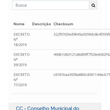
Nome
Descrição
Checksum
DECRETO
322f97d3ed9845a3059dc6b4f395f
N°
18/2019
DECRETO
49db1d63121a8d89ff7f20eeb82f4
N°
39/2019
DECRETO
c6181baa3658a880cd061144acb7
N°
77/2019
CC - Conselho Municipal do