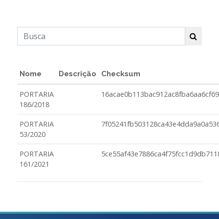
Nome
Descrição
Checksum
PORTARIA
16acae0b113bac912ac8fba6aa6cf6
186/2018
PORTARIA
7f05241fb503128ca43e4dda9a0a53
53/2020
PORTARIA
5ce55af43e7886ca4f75fcc1d9db71
161/2021