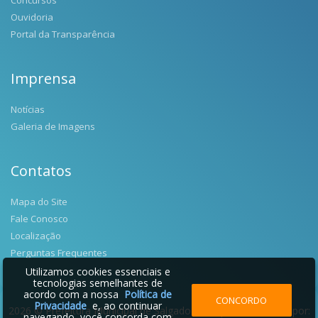
Ouvidoria
Portal da Transparência
Imprensa
Notícias
Galeria de Imagens
Contatos
Mapa do Site
Fale Conosco
Localização
Perguntas Frequentes
Utilizamos cookies essenciais e
tecnologias semelhantes de
acordo com a nossa
Política de
CONCORDO
Privacidade
e, ao continuar
2026 © Prefeitura Municipal de Salgado Filho | Desenvolvido por:
navegando, você concorda com