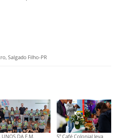
tro, Salgado Filho-PR
º Café Colonial leva
Administração e
ALUNOS 