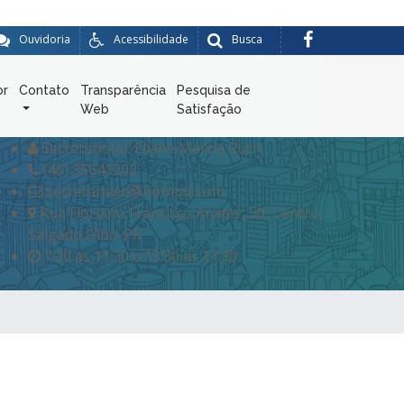
Ouvidoria
Acessibilidade
Busca
or
Contato
Transparência
Pesquisa de
Web
Satisfação
Secretario(a): Eliane Marcia Ruch
(46) 35641202
secretariaed@hotmail.com
Rua Floriano Francisco Anater, 50, Centro,
Salgado Filho-PR
7:30 as 11:30 e 13:30 as 17:30