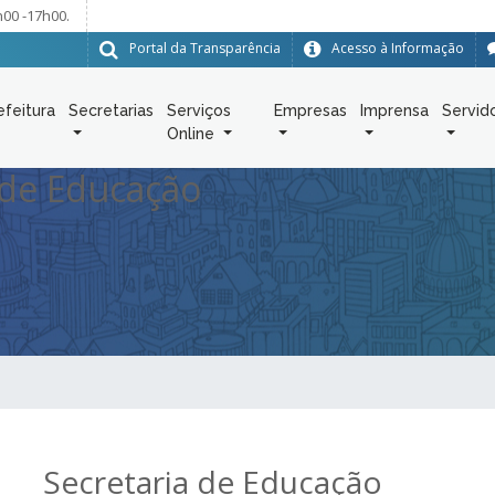
h00 -17h00.
Portal da Transparência
Acesso à Informação
efeitura
Secretarias
Serviços
Empresas
Imprensa
Servid
Online
 de Educação
Secretaria de Educação