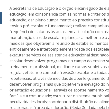
A Secretaria de Educação é o órgão encarregado de el
educação, em consonância com as normas e critérios d
educação; dar pleno cumprimento ao preceito constitu
ensino pré-escolar e fundamental; realizar campanhas
frequência dos alunos às aulas, em articulação com ass
manutenção da rede escolar e planejar a melhoria e a a
medidas que objetivem a reunião de estabelecimentos
entrosamento e intercomplementaridade dos estabelec
executar serviços de assistência educacional destinad
escolar desenvolver programas no campo do ensino sup
treinamento profissional, mediante cursos supletivos 
regular; efetuar o combate à evasão escolar e a todas
repetências, através de medidas de aperfeiçoamento do
desenvolver programas que objetivem a elevação do n
orientação educacional, através de aconselhamento v
família e a comunidade; estruturar o sistema municipa
peculiaridades locais; coordenar a distribuição da alim
relacionadas à área da educação. (Redação dada pela L