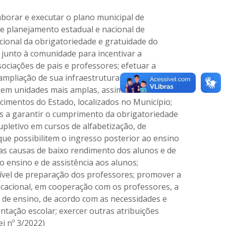
aborar e executar o plano municipal de
e planejamento estadual e nacional de
cional da obrigatoriedade e gratuidade do
 junto à comunidade para incentivar a
ociações de pais e professores; efetuar a
mpliação de sua infraestrutura física; executar
 em unidades mais amplas, assim como o
imentos do Estado, localizados no Município;
os a garantir o cumprimento da obrigatoriedade
letivo em cursos de alfabetização, de
que possibilitem o ingresso posterior ao ensino
 as causas de baixo rendimento dos alunos e de
 ensino e de assistência aos alunos;
ível de preparação dos professores; promover a
ocacional, em cooperação com os professores, a
l de ensino, de acordo com as necessidades e
entação escolar; exercer outras atribuições
ei nº
3
/2022)