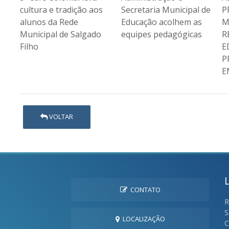
s
Secretaria Municipal de
PROFESSORA JACI
c
Educação acolhem as
MARIA LOPES
a
o
equipes pedagógicas
RECEBEM GIBIS
M
EDUCATIVOS EM
F
PROGRAMA DE
EMPREENDEDORISMO
VOLTAR
CONTATO
R
S
LOCALIZAÇÃO
C